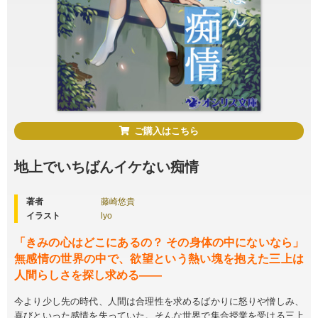
ご購入はこちら
地上でいちばんイケない痴情
著者
藤崎悠貴
イラスト
lyo
「きみの心はどこにあるの？ その身体の中にないなら」
無感情の世界の中で、欲望という熱い塊を抱えた三上は
人間らしさを探し求める――
今より少し先の時代、人間は合理性を求めるばかりに怒りや憎しみ、
喜びといった感情を失っていた。そんな世界で集合授業を受ける三上