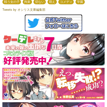
戦う女の子
拘束
切ない
萌え
コメディ
学園
Tweets by オシリス文庫編集部