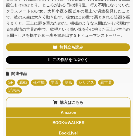
龍仁もそのひとり。ところがある日の帰り道、行方不明になっていた
クラスメートの少女、大和小夜を廃ビルの屋上で偶然発見したこと
で、彼の人生は大きく動き出す。彼女はこの世で悪とされる笑顔を振
りまくと、三上に唇を重ねたのだ。機械のような人間ばかりが活動す
る無感情の世界の中で、欲望という熱い塊を心に抱えた三上が本当の
人間らしさを探すため一歩を踏み出すＳＦヒューマンストーリー。
無料立ち読み
この作品をつぶやく
関連作品
SF
感動
死生観
学園
制服
シリアス
異世界
近未来
購入はこちら
Amazon
BOOK☆WALKER
BookLive!