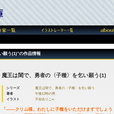
願う(1)"の作品情報
魔王は閨で、勇者の〈子種〉を乞い願う(1)
シリーズ
魔王は閨で、勇者の〈子種〉を乞い願う
著者
午後12時の男
イラスト
不似合りこ∞
「――クリム様。わたしに子種をいただけますでしょう