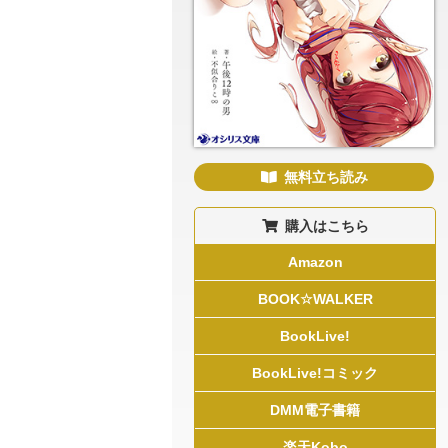
無料立ち読み
購入はこちら
Amazon
BOOK☆WALKER
BookLive!
BookLive!コミック
DMM電子書籍
楽天Kobo