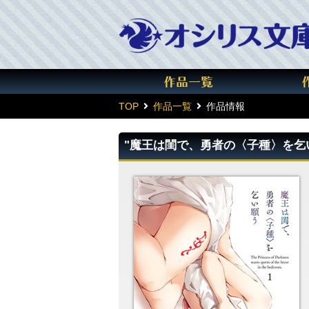
TOP
作品一覧
作品情報
"魔王は閨で、勇者の〈子種〉を乞い