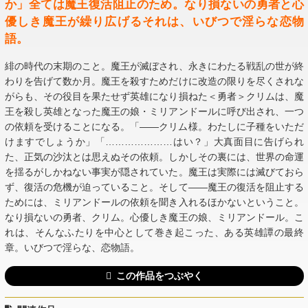
か」全ては魔王復活阻止のため。なり損ないの勇者と心
優しき魔王が繰り広げるそれは、いびつで淫らな恋物
語。
緋の時代の末期のこと。魔王が滅ぼされ、永きにわたる戦乱の世が終
わりを告げて数か月。魔王を殺すためだけに改造の限りを尽くされな
がらも、その役目を果たせず英雄になり損ねた＜勇者＞クリムは、魔
王を殺し英雄となった魔王の娘・ミリアンドールに呼び出され、一つ
の依頼を受けることになる。「――クリム様。わたしに子種をいただ
けますでしょうか」「…………………はい？」大真面目に告げられ
た、正気の沙汰とは思えぬその依頼。しかしその裏には、世界の命運
を揺るがしかねない事実が隠されていた。魔王は実際には滅びておら
ず、復活の危機が迫っていること。そして――魔王の復活を阻止する
ためには、ミリアンドールの依頼を聞き入れるほかないということ。
なり損ないの勇者、クリム。心優しき魔王の娘、ミリアンドール。こ
れは、そんなふたりを中心として巻き起こった、ある英雄譚の最終
章。いびつで淫らな、恋物語。
この作品をつぶやく