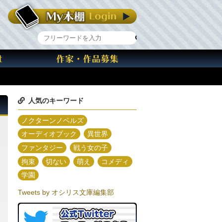
人気のキーワード
ノクターンノベルズ
オーディオブック
異世界
ファンタジー
戦う女の子
拘束
切ない
萌え
コメディ
学園
Tweets by オシリス文庫編集部