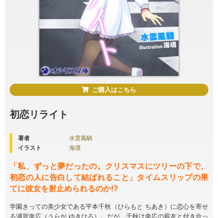
ご購入はこちら
初恋リライト
著者
水雲風騎
イラスト
海境
「私、ずっと夢だったの。クリスマスにツリーの下で、
初恋の人に告白して結ばれること」タイムスリップの果
てに彼女を射止められるのか!?
学園きっての美少女である平本千秋（ひらもと ちあき）に恋心を寄せ
る浦賀幸広（うらが ゆきひろ）。だが、千秋は幸広の親友と付き合っ