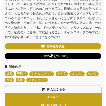
てしまった。表向きでは祝福しながらも目の前で仲睦まじい姿を見せ
るふたりに完全に打ちのめされた幸広は、絶望のまま意識を失ってし
まう。ところが次に目覚めた幸広は、自分が過去にタイムスリップし
ていることに気づく。ふたりから嫌というほど聞かされていたなりそ
めを思い出した幸広は、拓斗の代わりに自分が千秋の恋人に成り代わ
ろうと決意する──。「私、ずっと夢だったの。クリスマスにツリーの
下で、初恋の人に告白して結ばれること」タイムスリップの果てに千
秋の初恋を射止めることはできるのか!?
無料立ち読み
この作品をつぶやく
関連作品
純愛
寝取り
タイムスリップ
美少女
コスプレ
サンタ
痴漢
学園
ファンタジー
購入はこちら
Amazon
BOOK☆WALKER