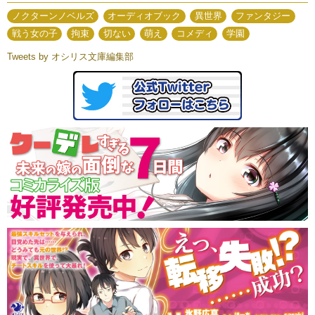
ノクターンノベルズ
オーディオブック
異世界
ファンタジー
戦う女の子
拘束
切ない
萌え
コメディ
学園
Tweets by オシリス文庫編集部