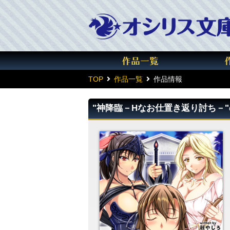
TOP
作品一覧
作品情報
"神降臨－Hなお仕置き返り討ち－