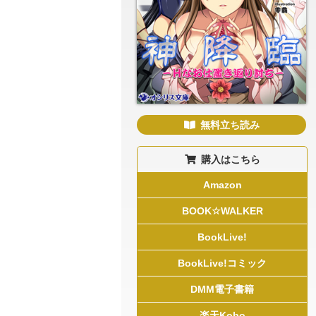
無料立ち読み
購入はこちら
Amazon
BOOK☆WALKER
BookLive!
BookLive!コミック
DMM電子書籍
楽天Kobo