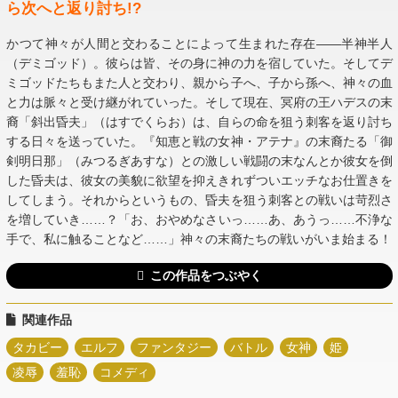
ら次へと返り討ち!?
かつて神々が人間と交わることによって生まれた存在――半神半人
（デミゴッド）。彼らは皆、その身に神の力を宿していた。そしてデ
ミゴッドたちもまた人と交わり、親から子へ、子から孫へ、神々の血
と力は脈々と受け継がれていった。そして現在、冥府の王ハデスの末
裔「斜出昏夫」（はすでくらお）は、自らの命を狙う刺客を返り討ち
する日々を送っていた。『知恵と戦の女神・アテナ』の末裔たる「御
剣明日那」（みつるぎあすな）との激しい戦闘の末なんとか彼女を倒
した昏夫は、彼女の美貌に欲望を抑えきれずついエッチなお仕置きを
してしまう。それからというもの、昏夫を狙う刺客との戦いは苛烈さ
を増していき……？「お、おやめなさいっ……あ、あうっ……不浄な
手で、私に触ることなど……」神々の末裔たちの戦いがいま始まる！
この作品をつぶやく
関連作品
タカビー
エルフ
ファンタジー
バトル
女神
姫
凌辱
羞恥
コメディ