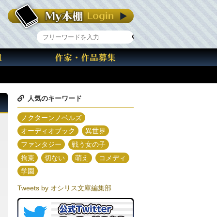
人気のキーワード
ノクターンノベルズ
オーディオブック
異世界
ファンタジー
戦う女の子
拘束
切ない
萌え
コメディ
学園
Tweets by オシリス文庫編集部