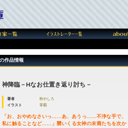
"の作品情報
神降臨－Hなお仕置き返り討ち－
著者
秋やしろ
イラスト
零覇
「お、おやめなさいっ……あ、あうっ……不浄な手で、
私に触ることなど……」襲いくる女神の末裔たちを次か