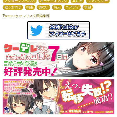
ノクターンノベルズ
オーディオブック
異世界
ファンタジー
戦う女の子
拘束
切ない
萌え
コメディ
学園
Tweets by オシリス文庫編集部