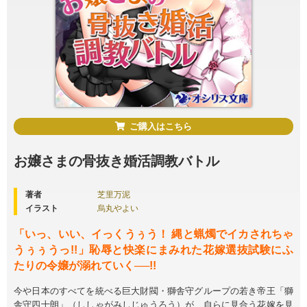
ご購入はこちら
お嬢さまの骨抜き婚活調教バトル
著者
芝里万泥
イラスト
烏丸やよい
「いっ、いい、イっくうぅう！ 縄と蝋燭でイカされちゃ
うぅぅうっ!!」恥辱と快楽にまみれた花嫁選抜試験にふ
たりの令嬢が溺れていく──!!
今や日本のすべてを統べる巨大財閥・獅舎守グループの若き帝王「獅
舎守四十朗」（ししゃがみしじゅうろう）が、自らに見合う花嫁を見