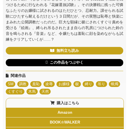
つけるために行なわれる『花嫁選抜試験』。その決勝戦に残った可憐
なふたりのお嬢様に試されるのはただひとつ、忍耐力。課せられる試
験にひたすら耐えるだけという３日間だが、その実態は恥辱と快楽に
まみれた公開調教だったのだ。巨大な額縁に磔にされくすぐり責めを
受ける『絵画』、縛られ吊るされたまま自らの乳房につけられた鈴の
音を鳴らされる『音楽』など、令嬢たちは羞恥に顔を染めながらも試
練をクリアしていくが……？
無料立ち読み
この作品をつぶやく
関連作品
SM
調教
羞恥
凌辱
お嬢様
磔
縛り
吊り
蝋燭
くすぐり
木馬
天然
購入はこちら
Amazon
BOOK☆WALKER