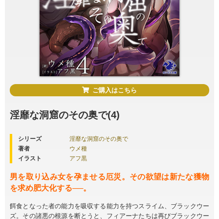
ご購入はこちら
淫靡な洞窟のその奥で(4)
シリーズ
淫靡な洞窟のその奥で
著者
ウメ種
イラスト
アフ黒
男を取り込み女を孕ませる厄災。その欲望は新たな獲物
を求め肥大化する──。
餌食となった者の能力を吸収する能力を持つスライム、ブラックウー
ズ。その諸悪の根源を断とうと、フィアーナたちは再びブラックウー