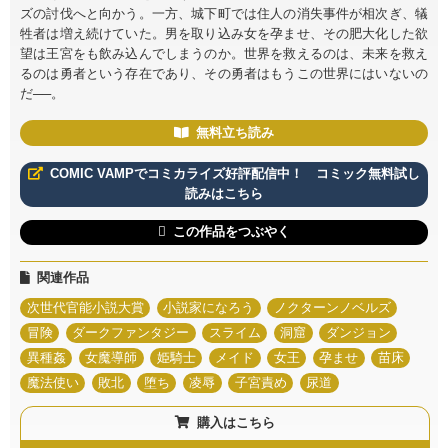
ズの討伐へと向かう。一方、城下町では住人の消失事件が相次ぎ、犠
牲者は増え続けていた。男を取り込み女を孕ませ、その肥大化した欲
望は王宮をも飲み込んでしまうのか。世界を救えるのは、未来を救え
るのは勇者という存在であり、その勇者はもうこの世界にはいないの
だ──。
無料立ち読み
COMIC VAMPでコミカライズ好評配信中！ コミック無料試し
読みはこちら
この作品をつぶやく
関連作品
次世代官能小説大賞
小説家になろう
ノクターンノベルズ
冒険
ダークファンタジー
スライム
洞窟
ダンジョン
異種姦
女魔導師
姫騎士
メイド
女王
孕ませ
苗床
魔法使い
敗北
堕ち
凌辱
子宮責め
尿道
購入はこちら