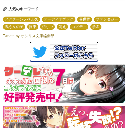
人気のキーワード
ノクターンノベルズ
オーディオブック
異世界
ファンタジー
戦う女の子
拘束
切ない
萌え
コメディ
学園
Tweets by オシリス文庫編集部