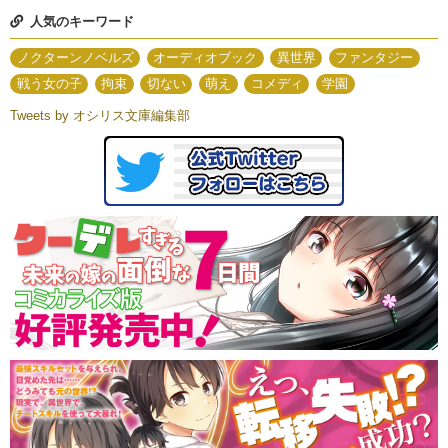
人気のキーワード
ノクターンノベルズ
オーディオブック
異世界
ファンタジー
戦う女の子
拘束
切ない
萌え
コメディ
学園
Tweets by オシリス文庫編集部