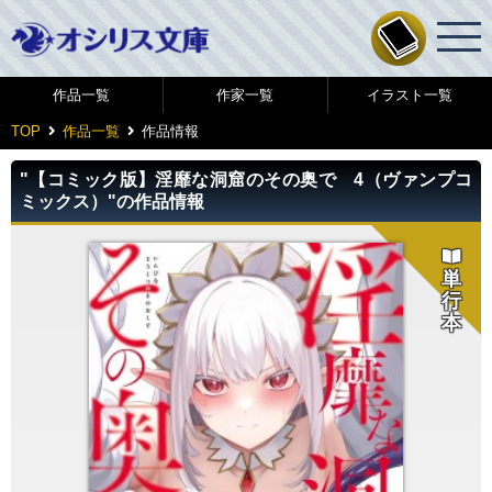
作品一覧
作家一覧
イラスト一覧
TOP
作品一覧
作品情報
"【コミック版】淫靡な洞窟のその奥で 4（ヴァンプコ
ミックス）"の作品情報
単
行
本