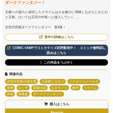
ダークファンタジー！
王都への侵入に成功したスライムは人を媒介に増殖しながらじわじわ
と王都、ひいては王宮の中枢へと侵入していく…。
次世代官能ダークファンタジー 第4巻！
原作の詳細はこちら
COMIC VAMPでコミカライズ好評配信中！ コミック無料試し
読みはこちら
この作品をつぶやく
関連作品
次世代官能小説大賞
小説家になろう
ノクターンノベルズ
冒険
エッチ
官能小説
エロラノベ
触手
スライム
拘束
異種姦
ダークファンタジー
購入はこちら
Amazon