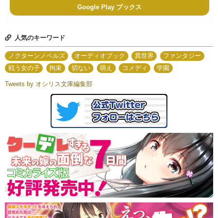
Google Play ブックス
人気のキーワード
ノクターンノベルズ
オーディオブック
異世界
ファンタジー
戦う女の子
拘束
切ない
萌え
コメディ
学園
Tweets by オシリス文庫編集部