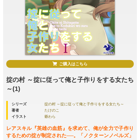
ご購入はこちら
掟の村 ～掟に従って俺と子作りをする女たち
～(1)
シリーズ
掟の村 ～掟に従って俺と子作りをする女たち～
著者
たけのこ
イラスト
爺わら
レアスキル『英雄の血筋』を求めて、俺が全力で子作り
するための掟が制定された──。「ノクターンノベルズ」