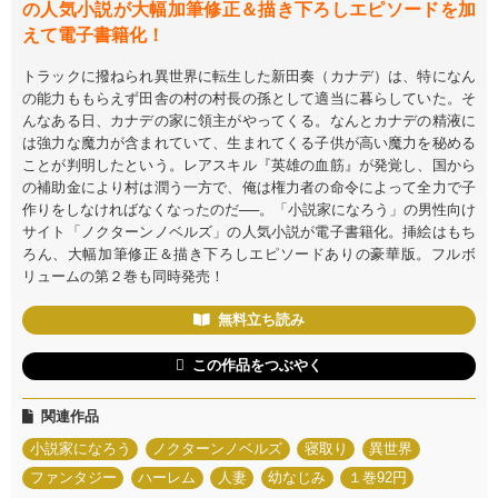
の人気小説が大幅加筆修正＆描き下ろしエピソードを加
えて電子書籍化！
トラックに撥ねられ異世界に転生した新田奏（カナデ）は、特になん
の能力ももらえず田舎の村の村長の孫として適当に暮らしていた。そ
んなある日、カナデの家に領主がやってくる。なんとカナデの精液に
は強力な魔力が含まれていて、生まれてくる子供が高い魔力を秘める
ことが判明したという。レアスキル『英雄の血筋』が発覚し、国から
の補助金により村は潤う一方で、俺は権力者の命令によって全力で子
作りをしなければなくなったのだ──。「小説家になろう」の男性向け
サイト「ノクターンノベルズ」の人気小説が電子書籍化。挿絵はもち
ろん、大幅加筆修正＆描き下ろしエピソードありの豪華版。フルボ
リュームの第２巻も同時発売！
無料立ち読み
この作品をつぶやく
関連作品
小説家になろう
ノクターンノベルズ
寝取り
異世界
ファンタジー
ハーレム
人妻
幼なじみ
１巻92円