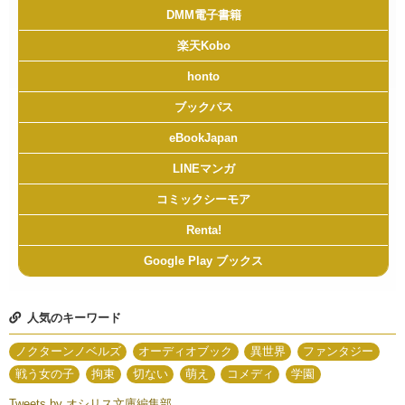
DMM電子書籍
楽天Kobo
honto
ブックパス
eBookJapan
LINEマンガ
コミックシーモア
Renta!
Google Play ブックス
人気のキーワード
ノクターンノベルズ
オーディオブック
異世界
ファンタジー
戦う女の子
拘束
切ない
萌え
コメディ
学園
Tweets by オシリス文庫編集部