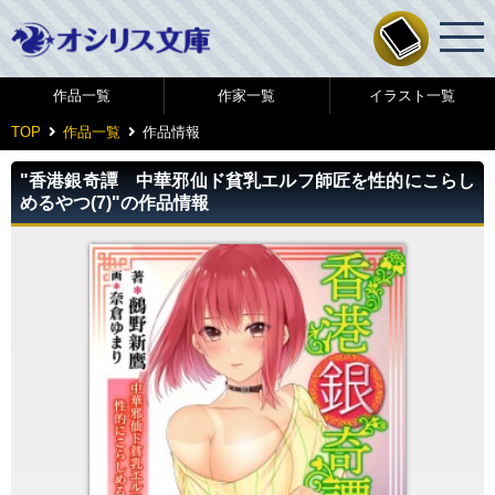
作品一覧
作家一覧
イラスト一覧
TOP
作品一覧
作品情報
"香港銀奇譚 中華邪仙ド貧乳エルフ師匠を性的にこらし
めるやつ(7)"の作品情報