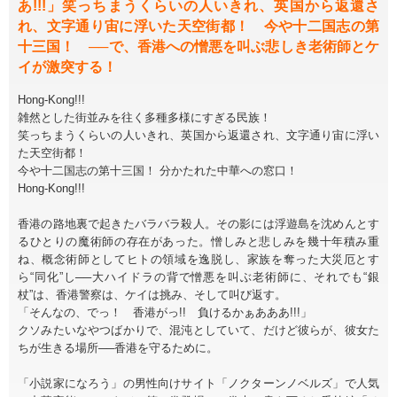
あ!!!」笑っちまうくらいの人いきれ、英国から返還さ
れ、文字通り宙に浮いた天空街都！ 今や十二国志の第
十三国！ ──で、香港への憎悪を叫ぶ悲しき老術師とケ
イが激突する！
Hong-Kong!!!
雑然とした街並みを往く多種多様にすぎる民族！
笑っちまうくらいの人いきれ、英国から返還され、文字通り宙に浮い
た天空街都！
今や十二国志の第十三国！ 分かたれた中華への窓口！
Hong-Kong!!!
香港の路地裏で起きたバラバラ殺人。その影には浮遊島を沈めんとす
るひとりの魔術師の存在があった。憎しみと悲しみを幾十年積み重
ね、概念術師としてヒトの領域を逸脱し、家族を奪った大災厄とす
ら“同化”し──大ハイドラの背で憎悪を叫ぶ老術師に、それでも“銀
杖”は、香港警察は、ケイは挑み、そして叫び返す。
「そんなの、でっ！ 香港がっ!! 負けるかぁあああ!!!」
クソみたいなやつばかりで、混沌としていて、だけど彼らが、彼女た
ちが生きる場所──香港を守るために。
「小説家になろう」の男性向けサイト「ノクターンノベルズ」で人気