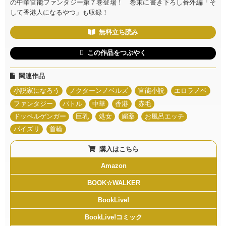
の中華官能ファンタジー第７巻登場！ 巻末に書き下ろし番外編「そ
して香港人になるやつ」も収録！
無料立ち読み
この作品をつぶやく
関連作品
小説家になろう
ノクターンノベルズ
官能小説
エロラノベ
ファンタジー
バトル
中華
香港
赤毛
ドッペルゲンガー
巨乳
処女
媚薬
お風呂エッチ
パイズリ
首輪
購入はこちら
Amazon
BOOK☆WALKER
BookLive!
BookLive!コミック