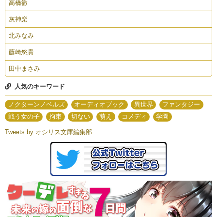
高橋徹
灰神楽
北みなみ
藤崎悠貴
田中まさみ
人気のキーワード
ノクターンノベルズ
オーディオブック
異世界
ファンタジー
戦う女の子
拘束
切ない
萌え
コメディ
学園
Tweets by オシリス文庫編集部