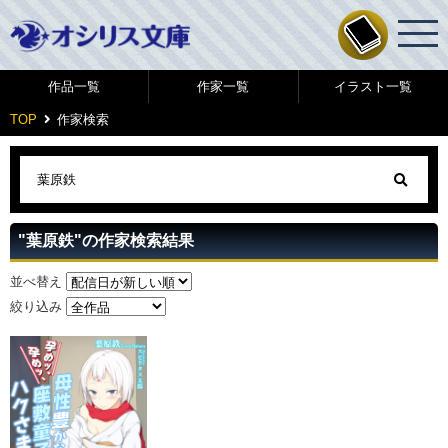
作品一覧
作家一覧
イラスト一覧
TOP
作家検索
"葉原鉄"の作家検索結果
並べ替え
絞り込み