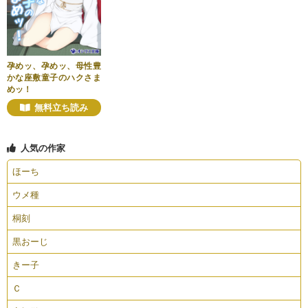
孕めッ、孕めッ、母性豊
かな座敷童子のハクさま
めッ！
無料立ち読み
人気の作家
ほーち
ウメ種
桐刻
黒おーじ
きー子
Ｃ