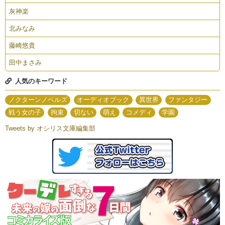
灰神楽
北みなみ
藤崎悠貴
田中まさみ
人気のキーワード
ノクターンノベルズ
オーディオブック
異世界
ファンタジー
戦う女の子
拘束
切ない
萌え
コメディ
学園
Tweets by オシリス文庫編集部