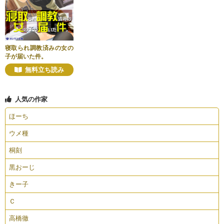
寝取られ調教済みの女の
子が届いた件。
無料立ち読み
人気の作家
ほーち
ウメ種
桐刻
黒おーじ
きー子
Ｃ
高橋徹