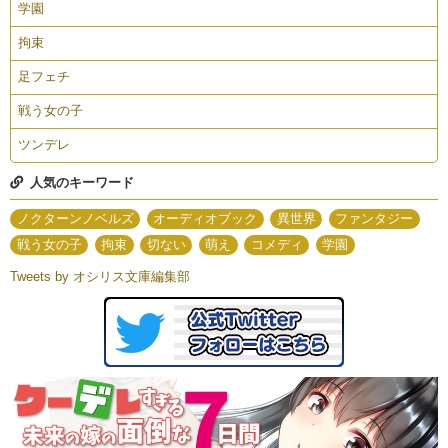
学園
拘束
足フェチ
戦う女の子
ツンデレ
人気のキーワード
ノクターンノベルズ
オーディオブック
異世界
ファンタジー
戦う女の子
拘束
切ない
萌え
コメディ
学園
Tweets by オシリス文庫編集部