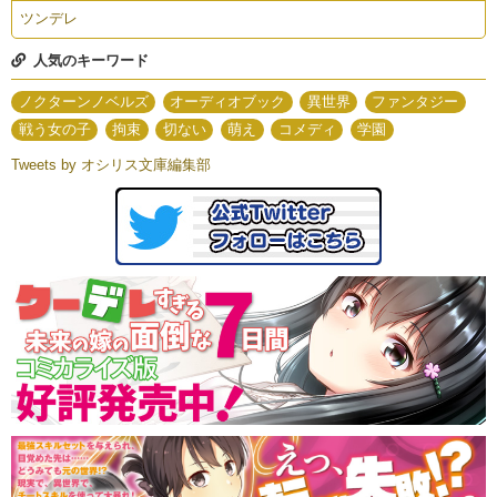
ツンデレ
人気のキーワード
ノクターンノベルズ
オーディオブック
異世界
ファンタジー
戦う女の子
拘束
切ない
萌え
コメディ
学園
Tweets by オシリス文庫編集部