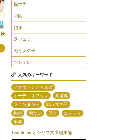
異世界
学園
拘束
冒険
足フェチ
み
戦う女の子
ツンデレ
人気のキーワード
ノクターンノベルズ
オーディオブック
異世界
ファンタジー
戦う女の子
拘束
切ない
萌え
コメディ
学園
Tweets by オシリス文庫編集部