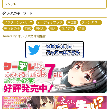
ツンデレ
人気のキーワード
ノクターンノベルズ
オーディオブック
異世界
ファンタジー
戦う女の子
拘束
切ない
萌え
コメディ
学園
Tweets by オシリス文庫編集部