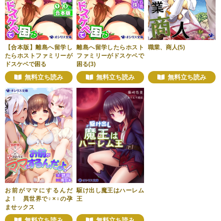
【合本版】離島へ留学し
離島へ留学したらホスト
職業、商人(5)
たらホストファミリーが
ファミリーがドスケベで
ドスケベで困る
困る(3)
無料立ち読み
無料立ち読み
無料立ち読み
お前がママにするんだ
駆け出し魔王はハーレム
よ！ 異世界で♀×♀の孕
王
ませックス
無料立ち読み
無料立ち読み