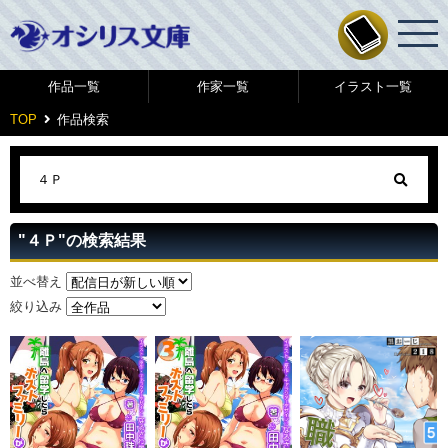
作品一覧
作家一覧
イラスト一覧
TOP
作品検索
"４Ｐ"の検索結果
並べ替え
絞り込み