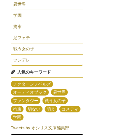
異世界
学園
拘束
足フェチ
戦う女の子
ツンデレ
人気のキーワード
ノクターンノベルズ
オーディオブック
異世界
ファンタジー
戦う女の子
拘束
切ない
萌え
コメディ
学園
Tweets by オシリス文庫編集部